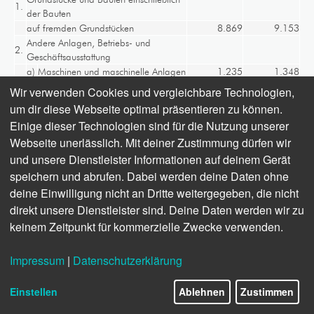
1.
der Bauten
auf fremden Grundstücken
8.869
9.153
Andere Anlagen, Betriebs- und
2.
Geschäftsausstattung
a)
Maschinen und maschinelle Anlagen
1.235
1.348
b)
Betriebs- und Geschäftsausstattung
1.784
1.784
Wir verwenden Cookies und vergleichbare Technologien,
11.888
12.285
um dir diese Webseite optimal präsentieren zu können.
III.
Finanzanlagen
Einige dieser Technologien sind für die Nutzung unserer
Anteile an verbundenen
1.
9.318
6.583
Webseite unerlässlich. Mit deiner Zustimmung dürfen wir
Unternehmen
und unsere Dienstleister Informationen auf deinem Gerät
Ausleihungen an verbundene
2.
0
2.541
Unternehmen
speichern und abrufen. Dabei werden deine Daten ohne
3.
Beteiligungen
3.621
3.534
deine Einwilligung nicht an Dritte weitergegeben, die nicht
Ausleihungen an Unternehmen, mit
direkt unsere Dienstleister sind. Deine Daten werden wir zu
4.
denen ein
keinem Zeitpunkt für kommerzielle Zwecke verwenden.
Beteiligungsverhältnis besteht
0
100
12.939
12.758
Impressum
|
Datenschutzerklärung
28.944
29.115
B.
Umlaufvermögen
Einstellen
Ablehnen
Zustimmen
I.
Vorräte