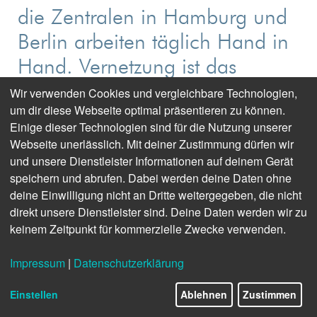
die Zentralen in Hamburg und
Berlin arbeiten täglich Hand in
Hand. Vernetzung ist das
Lebenselixier der Agentur seit
Wir verwenden Cookies und vergleichbare Technologien,
um dir diese Webseite optimal präsentieren zu können.
ihrer Gründung. Meine
Einige dieser Technologien sind für die Nutzung unserer
Mission: Das soll auch so
Webseite unerlässlich. Mit deiner Zustimmung dürfen wir
bleiben.“
und unsere Dienstleister Informationen auf deinem Gerät
speichern und abrufen. Dabei werden deine Daten ohne
deine Einwilligung nicht an Dritte weitergegeben, die nicht
Sascha Mothus, mecom Medien-Communikations-
direkt unsere Dienstleister sind. Deine Daten werden wir zu
Gesellschaft, Netzwerkexperte und
keinem Zeitpunkt für kommerzielle Zwecke verwenden.
Systemadministrator
Impressum
|
Datenschutzerklärung
TEXTFUNKPRÜFGERÄT
: Sascha mit einem Teletron
Einstellen
Ablehnen
Zustimmen
Pr.G.62 der Firma Pfitzner (Frankfurt). Bei dpa ab den